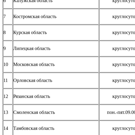
6
Калужская область
круглосут
7
Костромская область
круглосут
8
Курская область
круглосут
9
Липецкая область
круглосут
10
Московская область
круглосут
11
Орловская область
круглосут
12
Рязанская область
круглосут
13
Смоленская область
пон.-пят.09.0
14
Тамбовская область
круглосут