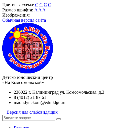
Цветовая схема:
C
C
C
C
Размер шрифта:
A
A
A
Изображения:
Обычная версия сайта
Детско-юношеский центр
«На Комсомольской»
236022 г. Калининград ул. Комсомольская, д.3
8 (4012) 21 87 61
maoudyuckom@edu.klgd.ru
Версия для слабовидящих
Главная