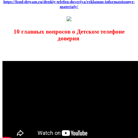
https://fond-detyam.ru/detskiy-telefon-dove
riya/reklamno-informatsionnye-
materialy/
10 главных вопросов о Детском телефоне
доверия