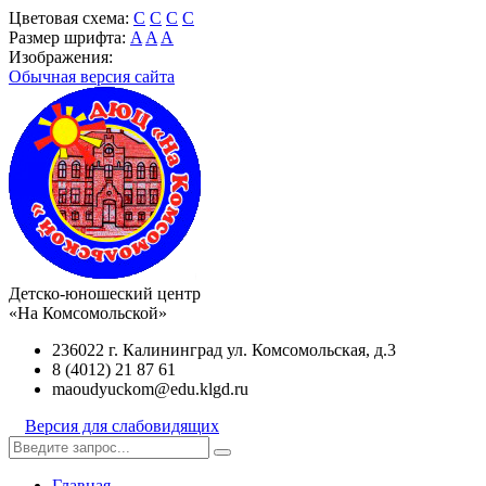
Цветовая схема:
C
C
C
C
Размер шрифта:
A
A
A
Изображения:
Обычная версия сайта
Детско-юношеский центр
«На Комсомольской»
236022 г. Калининград ул. Комсомольская, д.3
8 (4012) 21 87 61
maoudyuckom@edu.klgd.ru
Версия для слабовидящих
Главная