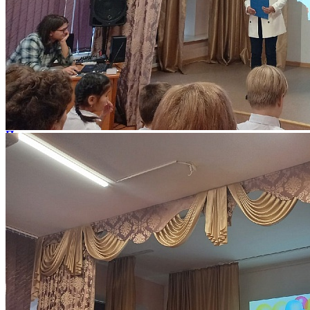
Ребята из театральной студии "Шаг на сцену" (педагог
Леонтьева Н.В.) и вокально-эстрадной студии "Серпантин" (
педагог Дюндина С.А.) показали свои творческие
выступления, участвовали в игровой программе. Интересный
праздник для детей и родителей подготовила и провела
Леонтьева Наталья Владимировна. Желаем студийцам
творческих успехов, интересной жизни в нашем центре!
#дюцнакомсомольской#серпантин#шагнасцену#люблюпеть#эс
След. новость
Пред. новость
Наши контакты
236022 г. Калининград ул. Комсомольская, д.3
8 (4012) 21 87 61
maoudyuckom@edu.klgd.ru
Нашли ошибку? Сообщите нам!
Выделите и нажмите Ctr+Enter
Разделы