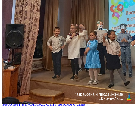
Главная
Об учреждении
Контакты
Карта сайта
Политика конфиденциальности
Следуйте за нами
Обратная связь
Если у вас есть вопросы, задайте их через специальную форму
Написать нам
Разработка и продвижение
«
КлиентЛаб
»
Работает на «SIMAI: Сайт детского сада»