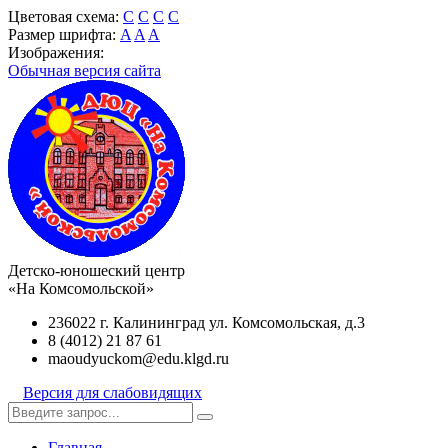
Цветовая схема:
C
C
C
C
Размер шрифта:
A
A
A
Изображения:
Обычная версия сайта
Детско-юношеский центр
«На Комсомольской»
236022 г. Калининград ул. Комсомольская, д.3
8 (4012) 21 87 61
maoudyuckom@edu.klgd.ru
Версия для слабовидящих
Главная