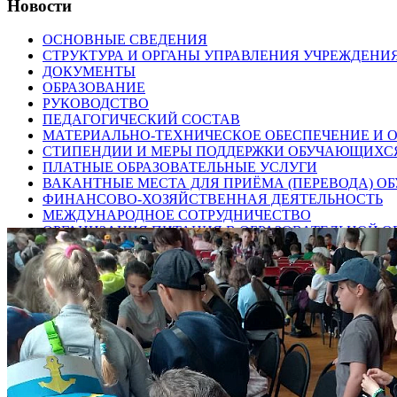
Новости
ОСНОВНЫЕ СВЕДЕНИЯ
СТРУКТУРА И ОРГАНЫ УПРАВЛЕНИЯ УЧРЕЖДЕНИ
ДОКУМЕНТЫ
ОБРАЗОВАНИЕ
РУКОВОДСТВО
ПЕДАГОГИЧЕСКИЙ СОСТАВ
МАТЕРИАЛЬНО-ТЕХНИЧЕСКОЕ ОБЕСПЕЧЕНИЕ И О
СТИПЕНДИИ И МЕРЫ ПОДДЕРЖКИ ОБУЧАЮЩИХС
ПЛАТНЫЕ ОБРАЗОВАТЕЛЬНЫЕ УСЛУГИ
ВАКАНТНЫЕ МЕСТА ДЛЯ ПРИЁМА (ПЕРЕВОДА) 
ФИНАНСОВО-ХОЗЯЙСТВЕННАЯ ДЕЯТЕЛЬНОСТЬ
МЕЖДУНАРОДНОЕ СОТРУДНИЧЕСТВО
ОРГАНИЗАЦИЯ ПИТАНИЯ В ОБРАЗОВАТЕЛЬНОЙ 
РАСПИСАНИЕ ЗАНЯТИЙ