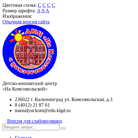
Цветовая схема:
C
C
C
C
Размер шрифта:
A
A
A
Изображения:
Обычная версия сайта
Детско-юношеский центр
«На Комсомольской»
236022 г. Калининград ул. Комсомольская, д.3
8 (4012) 21 87 61
maoudyuckom@edu.klgd.ru
Версия для слабовидящих
Главная