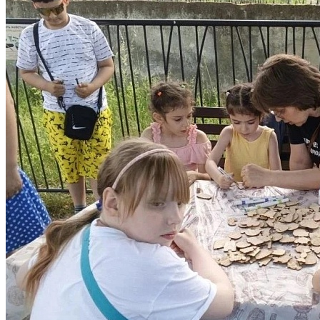
236022 г. Калининград ул. Комсомольская, д.3
8 (4012) 21 87 61
maoudyuckom@edu.klgd.ru
Нашли ошибку? Сообщите нам!
Выделите и нажмите Ctr+Enter
Разделы
Главная
Об учреждении
Контакты
Карта сайта
Политика конфиденциальности
Следуйте за нами
Обратная связь
Если у вас есть вопросы, задайте их через специальную форму