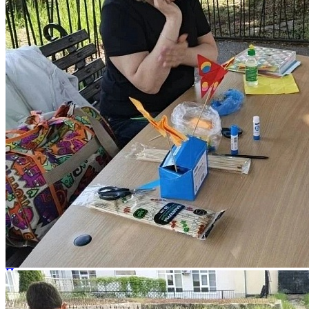
В рамках празднования Дня детства в зоопарке прошли
увлекательные мастер‑классы от педагогов ДЮЦ «На
Комсомольской» — Кривенышевой Татьяны Николаевны и
Евлановой Светланы Анатольевны.
На мастер‑классе «Порхающие бабочки» под руководством
Светланы Анатольевны ребята погрузились в древнее
искусство оригами. Из цветной бумаги юные мастера создали
изящных ярких бабочек на шпажках — казалось, вот-вот они
взмахнут крыльями и улетят!
А на занятии «Волшебные магниты: роспись по дереву» от
Татьяны Николаевны дети дали волю фантазии:
вооружившись фломастерами, они превратили простые
деревянные заготовки в неповторимые яркие сувениры.
Смех, творческий азарт и неподдельный детский восторг
наполнили атмосферу праздника! Каждый юный художник
унёс с собой собственноручно созданное творение —
памятный подарок, который ещё долго будет радовать глаз.
Большое спасибо педагогам за частичку радости и тепла,
которую они подарили ребятам!
След. новость
Пред. новость
Наши контакты