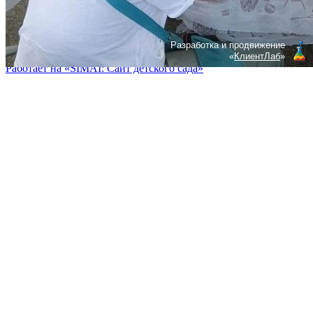
Написать нам
Разработка и продвижение
«
КлиентЛаб
»
Работает на «SIMAI: Сайт детского сада»