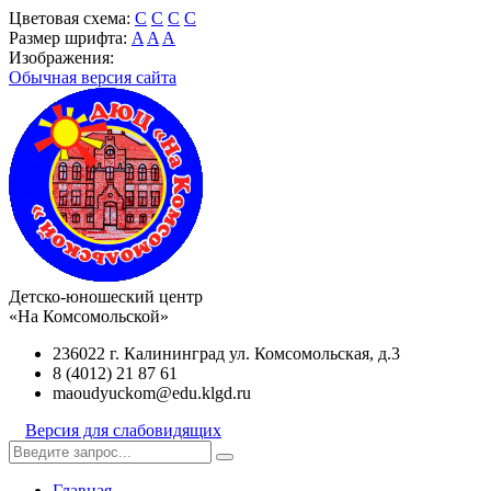
Цветовая схема:
C
C
C
C
Размер шрифта:
A
A
A
Изображения:
Обычная версия сайта
Детско-юношеский центр
«На Комсомольской»
236022 г. Калининград ул. Комсомольская, д.3
8 (4012) 21 87 61
maoudyuckom@edu.klgd.ru
Версия для слабовидящих
Главная