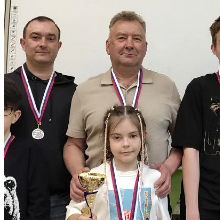
8 (4012) 21 87 61
maoudyuckom@edu.klgd.ru
Нашли ошибку? Сообщите нам!
Выделите и нажмите Ctr+Enter
Разделы
Главная
Об учреждении
Контакты
Карта сайта
Политика конфиденциальности
Следуйте за нами
Обратная связь
Если у вас есть вопросы, задайте их через специальную форму
Написать нам