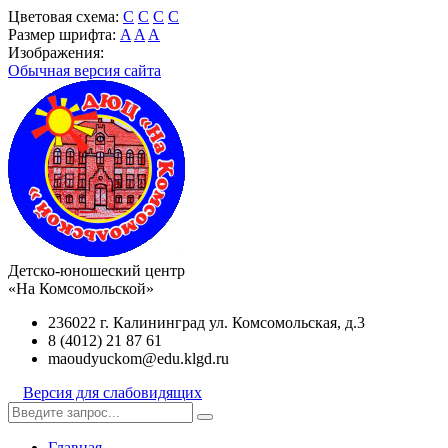
Цветовая схема:
C
C
C
C
Размер шрифта:
A
A
A
Изображения:
Обычная версия сайта
Детско-юношеский центр
«На Комсомольской»
236022 г. Калининград ул. Комсомольская, д.3
8 (4012) 21 87 61
maoudyuckom@edu.klgd.ru
Версия для слабовидящих
Главная