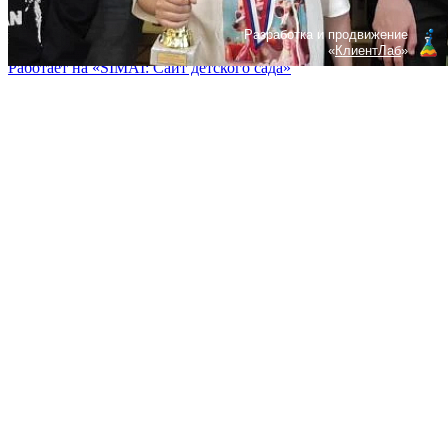
Разработка и продвижение
«
КлиентЛаб
»
Работает на «SIMAI: Сайт детского сада»