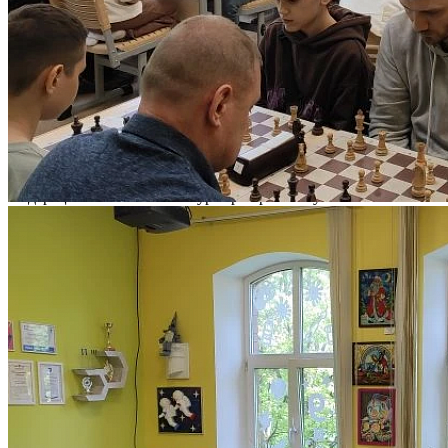
Яркое, праздничное событие-семейный шахматный турнир,
состоялся 17 мая в Детско-юношеском центре «На
Комсомольской». Турнир проходил в формате соревнований
семейных команд, посвящённый Дню Семьи! В состав команд
(семейных пар), принимающих участие в турнире, входили
юные шахматисты, обучающиеся в шахматных студиях ДЮЦ
"На Комсомольской", родители (законные представители) и
ближайшие родственники (дедушка, бабушка).
Соревнования проводились по Правилам игры в шахматы,
утверждённым Министерством спорта Российской
Федерации. В шахматном турнире приняли участие 16
семейных команд из студий: «Белая ладья» рук. Ситников
В.А., «Королевский гамбит»рук. Валеева Г.Ф., «Шахматное
королевство» рук. Калинников Д.С. Проведение турнира
было нацелено на сплочение и укрепление семейных
ценностей, традиций и популяризации шахмат как стиля
жизни и семейного досуга.
У всех участников турнира остались только положительные
впечатления и яркие эмоции!
ПОЗДРАВЛЯЕМ С ПОБЕДОЙ СЕМЕЙНЫЕ КОМАНДЫ!
Первое место, набрав в сумме 11,5 очков, заняла семейная
команда Егоровых: юный участник - Егорова Ульяна,
обучающаяся студии "Королевский гамбит", взрослый
участник - Егоров Борис Александрович, дедушка.