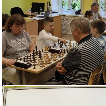
Второе место, набрав в сумме 9,5 очков, заняла семейная
команда Златовых: юный участник - Златов Иван,
обучающийся студии "Королевский гамбит", взрослый
участник - Златов Денис Антонович, папа.
На третьем месте с 8-ю набранными очками семейная команда
Митрошкиных: юный участник - Митрошкин Григорий,
воспитанник студии "Белая ладья", взрослый участник
Митрошкин Михаил Валерьевич, папа.
Благодарим все семейные команды за активное участие в
турнире!
Слова благодарности замечательной команде педагогов
Центра! Главный судья турнира Ситников Вадим
Александрович, судьи Валеева Гульназ Фанизовна и
Калинников Дмитрий Сергеевич!
Поздравляем всех с удачными и замечательными результатами
турнира!
Итоги
След. новость
Пред. новость
Наши контакты
236022 г. Калининград ул. Комсомольская, д.3