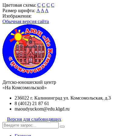
Цветовая схема:
C
C
C
C
Размер шрифта:
A
A
A
Изображения:
Обычная версия сайта
Детско-юношеский центр
«На Комсомольской»
236022 г. Калининград ул. Комсомольская, д.3
8 (4012) 21 87 61
maoudyuckom@edu.klgd.ru
Версия для слабовидящих
Главная