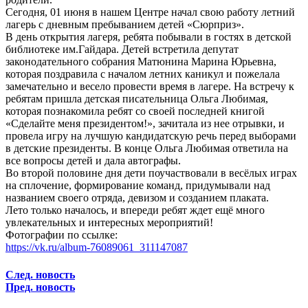
Сегодня, 01 июня в нашем Центре начал свою работу летний
лагерь с дневным пребыванием детей «Сюрприз».
В день открытия лагеря, ребята побывали в гостях в детской
библиотеке им.Гайдара. Детей встретила депутат
законодательного собрания Матюнина Марина Юрьевна,
которая поздравила с началом летних каникул и пожелала
замечательно и весело провести время в лагере. На встречу к
ребятам пришла детская писательница Ольга Любимая,
которая познакомила ребят со своей последней книгой
«Сделайте меня президентом!», зачитала из нее отрывки, и
провела игру на лучшую кандидатскую речь перед выборами
в детские президенты. В конце Ольга Любимая ответила на
все вопросы детей и дала автографы.
Во второй половине дня дети поучаствовали в весёлых играх
на сплочение, формирование команд, придумывали над
названием своего отряда, девизом и созданием плаката.
Лето только началось, и впереди ребят ждет ещё много
увлекательных и интересных мероприятий!
Фотографии по ссылке:
https://vk.ru/album-76089061_311147087
След. новость
Пред. новость