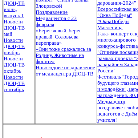
дарования-2024"
ДЮЦ-ТВ
Злоцовской
Всероссийская а
июнь,
Поздравление
"Окна Победы"
выпуск 1
Медиацентра с 23
#ОкнаПобеды
Новости
февраля
Масленица
ДЮЦ-ТВ
«Берег левый, берег
Гала- концерт от
май
правый. Соловьева
многожанрового
Новости
переправа»
конкурса-фестива
ДЮЦ-ТВ
«Они тоже сражались за
"Отчизне посвящ
ноябрь
Родину. Животные на
рамках проекта "
Новости
фронте»
на крайнем Запад
ДЮЦ-ТВ
Новогоднее поздравление
России"
октябрь
от медиацентра ДЮЦ-ТВ
Фестиваль "Город
Новости
будущего глазами
ДЮЦ-ТВ
и молодёжи", це
сентябрь
награждения. 30.
Медиацентр
поздравляет люб
педагогов с Днём
учителя!