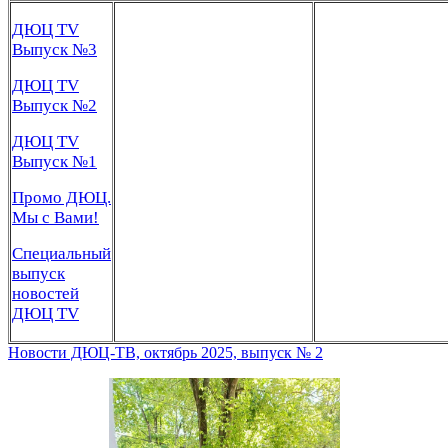
ДЮЦ TV
Выпуск №3
ДЮЦ TV
Выпуск №2
ДЮЦ TV
Выпуск №1
Промо ДЮЦ.
Мы с Вами!
Специальный
выпуск
новостей
ДЮЦ TV
Новости ДЮЦ-ТВ, октябрь 2025, выпуск № 2