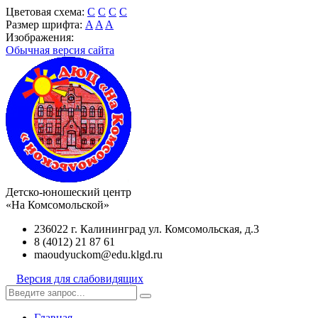
Цветовая схема:
C
C
C
C
Размер шрифта:
A
A
A
Изображения:
Обычная версия сайта
Детско-юношеский центр
«На Комсомольской»
236022 г. Калининград ул. Комсомольская, д.3
8 (4012) 21 87 61
maoudyuckom@edu.klgd.ru
Версия для слабовидящих
Главная