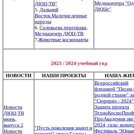
Медиацентра "Од
ДЮЦ-ТВ"
ДЮЦе"
Дальний
5.
Восток.Малочисленные
народы
Соловьева переправа,
6.
Медиацентр ДЮЦ-ТВ
.
Животные космонавты
7
2023 / 2024 учебный го
д
НОВОСТИ
НАШИ ПРОЕКТЫ
НАША ЖИ
Всероссийский
флешмоб "Песни 
родной стране" л
"Сюрприз - 2024"
Защита проекта
Новости
ТехноКосмоПроф
ДЮЦ-ТВ
ПроАкадемия зве
июнь,
2024, гала- конце
выпуск 2
Пусть поколения знают и
"
Фестиваль "Юны
Новости
помнят!" стихи Галины