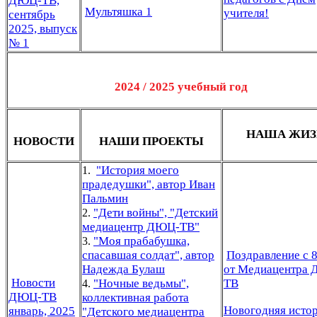
ДЮЦ-ТВ,
Мультяшка 1
учителя!
сентябрь
2025, выпуск
№ 1
2024 / 2025 учебный год
НАША ЖИЗ
НОВОСТИ
НАШИ ПРОЕКТЫ
"История моего
1.
прадедушки", автор Иван
Пальмин
"Дети войны", "Детский
2.
медиацентр ДЮЦ-ТВ"
"Моя прабабушка,
3.
спасавшая солдат", автор
Поздравление с 8
Надежда Булаш
от Медиацентра
Новости
"Ночные ведьмы",
ТВ
4.
ДЮЦ-ТВ
коллективная работа
Новогодняя истор
январь, 2025
"Детского медиацентра