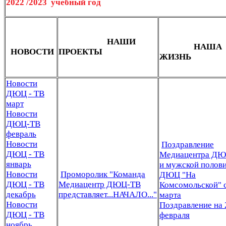
2
022 /2023 учебный год
НАШИ
НАША
ПРОЕКТЫ
НОВОСТИ
ЖИЗНЬ
Новости
ДЮЦ - ТВ
март
Н
овости
ДЮЦ-ТВ
февраль
Новости
Поздравление
ДЮЦ - TВ
Медиацентра ДЮ
январь
и мужской полов
Новости
Проморолик "Команда
ДЮЦ "На
ДЮЦ - ТВ
Медиацентр ДЮЦ-ТВ
Комсомольской" с
декабрь
представляет...НАЧАЛО..."
марта
Новости
Поздравление на 
ДЮЦ - ТВ
февраля
ноябрь