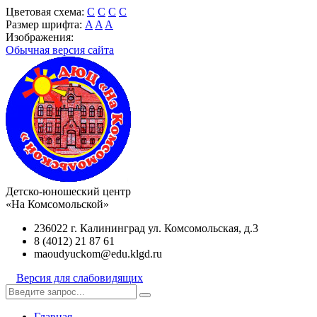
Цветовая схема:
C
C
C
C
Размер шрифта:
A
A
A
Изображения:
Обычная версия сайта
Детско-юношеский центр
«На Комсомольской»
236022 г. Калининград ул. Комсомольская, д.3
8 (4012) 21 87 61
maoudyuckom@edu.klgd.ru
Версия для слабовидящих
Главная