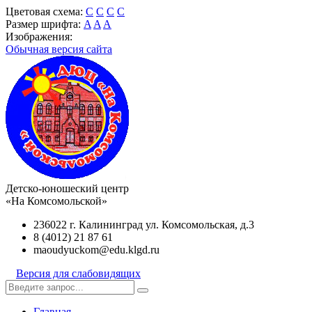
Цветовая схема:
C
C
C
C
Размер шрифта:
A
A
A
Изображения:
Обычная версия сайта
Детско-юношеский центр
«На Комсомольской»
236022 г. Калининград ул. Комсомольская, д.3
8 (4012) 21 87 61
maoudyuckom@edu.klgd.ru
Версия для слабовидящих
Главная