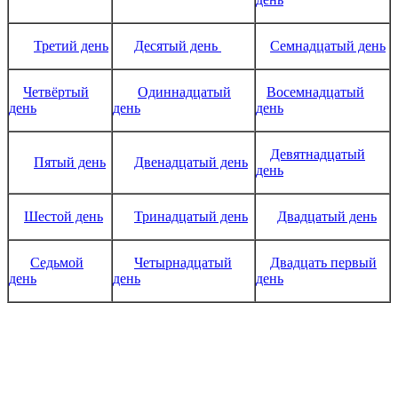
Третий день
Десятый день
Семнадцатый день
Четвёртый
Одиннадцатый
Восемнадцатый
день
день
день
Девятнадцатый
Пятый день
Двенадцатый день
день
Шестой день
Тринадцатый день
Двадцатый день
Седьмой
Четырнадцатый
Двадцать первый
день
день
день