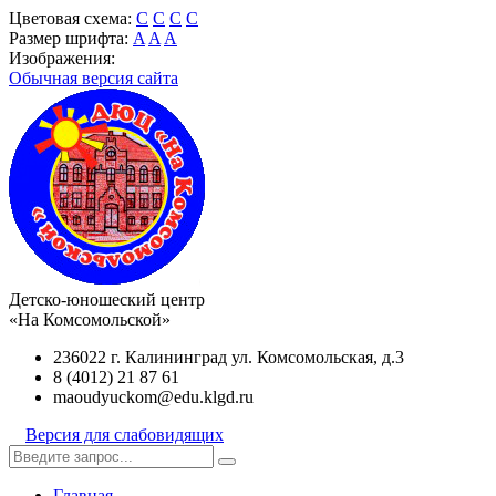
Цветовая схема:
C
C
C
C
Размер шрифта:
A
A
A
Изображения:
Обычная версия сайта
Детско-юношеский центр
«На Комсомольской»
236022 г. Калининград ул. Комсомольская, д.3
8 (4012) 21 87 61
maoudyuckom@edu.klgd.ru
Версия для слабовидящих
Главная