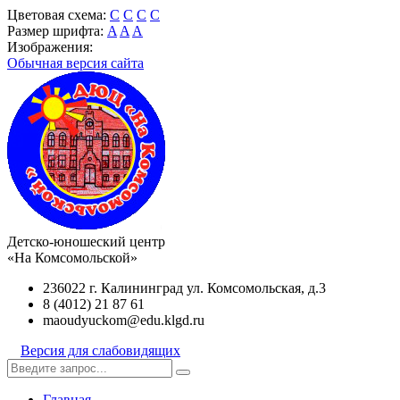
Цветовая схема:
C
C
C
C
Размер шрифта:
A
A
A
Изображения:
Обычная версия сайта
Детско-юношеский центр
«На Комсомольской»
236022 г. Калининград ул. Комсомольская, д.3
8 (4012) 21 87 61
maoudyuckom@edu.klgd.ru
Версия для слабовидящих
Главная