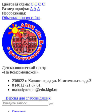
Цветовая схема:
C
C
C
C
Размер шрифта:
A
A
A
Изображения:
Обычная версия сайта
Детско-юношеский центр
«На Комсомольской»
236022 г. Калининград ул. Комсомольская, д.3
8 (4012) 21 87 61
maoudyuckom@edu.klgd.ru
Версия для слабовидящих
Главная