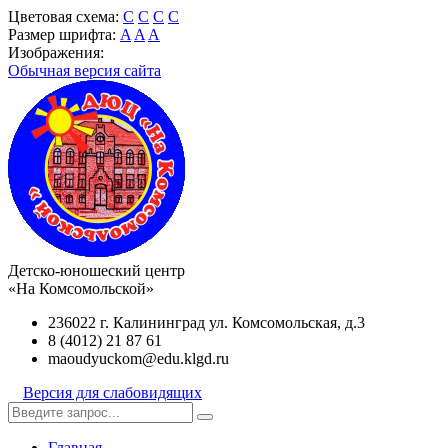
Цветовая схема:
C
C
C
C
Размер шрифта:
A
A
A
Изображения:
Обычная версия сайта
Детско-юношеский центр
«На Комсомольской»
236022 г. Калининград ул. Комсомольская, д.3
8 (4012) 21 87 61
maoudyuckom@edu.klgd.ru
Версия для слабовидящих
Главная