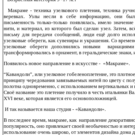
Макраме - техника узелкового плетения, техника ручн
веревках. Узлы несли в себе информацию, они был
письменность только-только появлялась, имело значение
нити, и материал, из которого был сделан узел. Затем, 
письму для передачи сообщений, люди ещё долго испол
узелковые обереги, как сувениры и украшения. Со времен
узелковые обереги дополнились новыми вариациями
трансформировались в орнамент, в геральдические знаки, 
Появилось новое направление в искусстве - «Макраме».
“Кавандоли”, или узелковое гобеленоплетение, это плотное
принципу чередования завязываемых нитей по цвету с пол
полотна одновременно, с использованием вертикальных и
Своё название это плетение получило в честь итальянки В
XVI веке, которая является его основоположницей.
И так называется наша студия - «Кавандоли».
В последнее время, макраме, как направление декоративно
популярность, оно привлекает своей необычностью и инт
использование очень широко, от элементов дизайна дома д