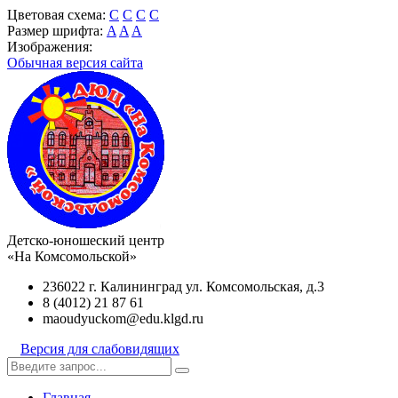
Цветовая схема:
C
C
C
C
Размер шрифта:
A
A
A
Изображения:
Обычная версия сайта
Детско-юношеский центр
«На Комсомольской»
236022 г. Калининград ул. Комсомольская, д.3
8 (4012) 21 87 61
maoudyuckom@edu.klgd.ru
Версия для слабовидящих
Главная