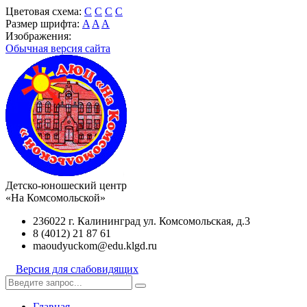
Цветовая схема:
C
C
C
C
Размер шрифта:
A
A
A
Изображения:
Обычная версия сайта
Детско-юношеский центр
«На Комсомольской»
236022 г. Калининград ул. Комсомольская, д.3
8 (4012) 21 87 61
maoudyuckom@edu.klgd.ru
Версия для слабовидящих
Главная