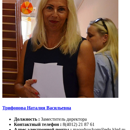
Трифонова Наталия Васильевна
Должность :
Заместитель директора
Контактный телефон :
8(4012) 21 87 61
Адрес электронной почты :
maoudyuckom@edu.klgd.ru