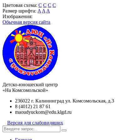
Цветовая схема:
C
C
C
C
Размер шрифта:
A
A
A
Изображения:
Обычная версия сайта
Детско-юношеский центр
«На Комсомольской»
236022 г. Калининград ул. Комсомольская, д.3
8 (4012) 21 87 61
maoudyuckom@edu.klgd.ru
Версия для слабовидящих
Главная