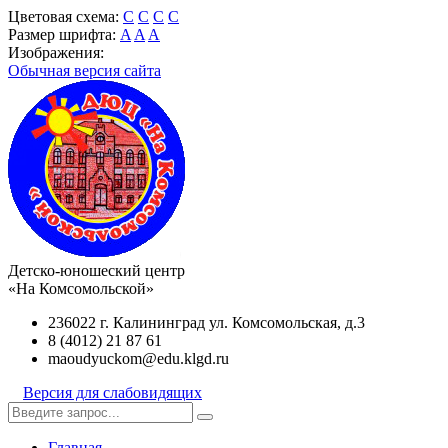
Цветовая схема:
C
C
C
C
Размер шрифта:
A
A
A
Изображения:
Обычная версия сайта
Детско-юношеский центр
«На Комсомольской»
236022 г. Калининград ул. Комсомольская, д.3
8 (4012) 21 87 61
maoudyuckom@edu.klgd.ru
Версия для слабовидящих
Главная