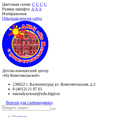
Цветовая схема:
C
C
C
C
Размер шрифта:
A
A
A
Изображения:
Обычная версия сайта
Детско-юношеский центр
«На Комсомольской»
236022 г. Калининград ул. Комсомольская, д.3
8 (4012) 21 87 61
maoudyuckom@edu.klgd.ru
Версия для слабовидящих
Главная