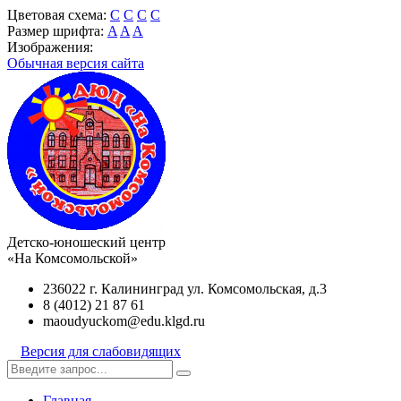
Цветовая схема:
C
C
C
C
Размер шрифта:
A
A
A
Изображения:
Обычная версия сайта
Детско-юношеский центр
«На Комсомольской»
236022 г. Калининград ул. Комсомольская, д.3
8 (4012) 21 87 61
maoudyuckom@edu.klgd.ru
Версия для слабовидящих
Главная