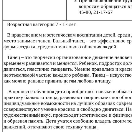
При возникновении тру
вопросам
обращаться в 
45-80, 21-17-67
озрастная категория 7 - 17 лет
В
В нравственном и эстетическом воспитании детей, среди 
место занимает танец. Бальный танец – это эффективное с
формы отдыха, средство массового общения людей.
Танец – это творчески организованное движение человече
временем развивается и меняется. Ребенок, подросток дол
двигаться, пластично танцевать. Умение правильно и крас
неотъемлемой частью каждого ребенка. Танец – искусство
как можно раньше привить детям любовь к танцу.
В процессе обучения дети приобретают навыки в области
практику бального танца, развивают творческие способнос
индивидуальные возможности на лучших образцах соврем
совершенствуют умение красиво и свободно двигаться. На
художественный вкус, происходит эстетическое и физическ
и образная память. Дети учатся свободно владеть своим т
движений, оттачивают свою технику танца.