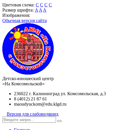
Цветовая схема:
C
C
C
C
Размер шрифта:
A
A
A
Изображения:
Обычная версия сайта
Детско-юношеский центр
«На Комсомольской»
236022 г. Калининград ул. Комсомольская, д.3
8 (4012) 21 87 61
maoudyuckom@edu.klgd.ru
Версия для слабовидящих
Главная