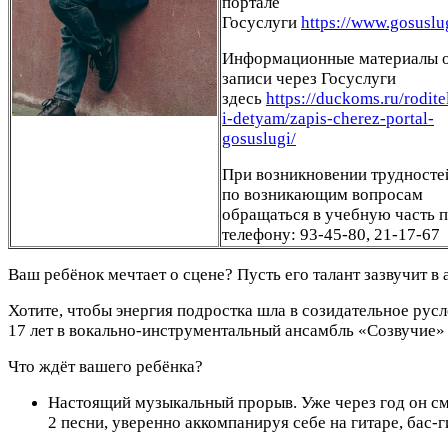
портале
Госуслуги
https://www.gosuslug
Информационные материалы 
записи через Госуслуги
здесь
https://duckoms.ru/rodit
i-detyam/zapis-cherez-portal-
gosuslugi/
При возникновении трудносте
по возникающим вопросам
обращаться в учебную часть 
телефону: 93-45-80, 21-17-67
Ваш ребёнок мечтает о сцене? Пусть его талант зазвучит в
Хотите, чтобы энергия подростка шла в созидательное ру
17 лет в вокально‑инструментальный ансамбль «Созвучие
Что ждёт вашего ребёнка?
Настоящий музыкальный прорыв. Уже через год он см
2 песни, уверенно аккомпанируя себе на гитаре, бас‑