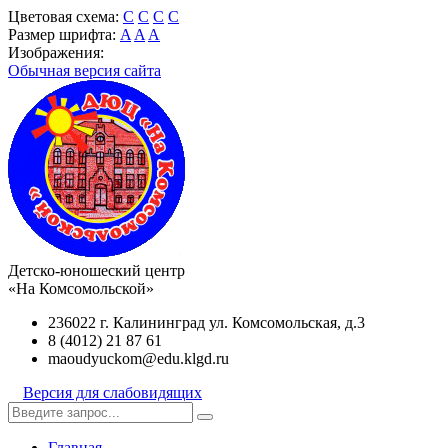
Цветовая схема:
C
C
C
C
Размер шрифта:
A
A
A
Изображения:
Обычная версия сайта
Детско-юношеский центр
«На Комсомольской»
236022 г. Калининград ул. Комсомольская, д.3
8 (4012) 21 87 61
maoudyuckom@edu.klgd.ru
Версия для слабовидящих
Главная