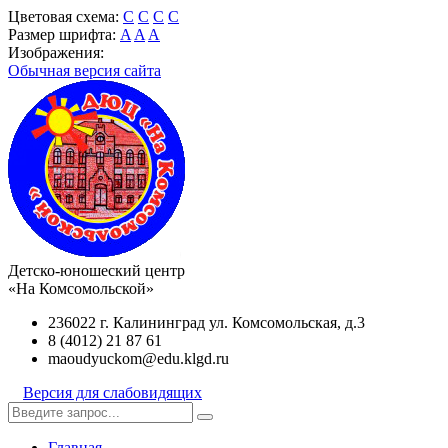
Цветовая схема:
C
C
C
C
Размер шрифта:
A
A
A
Изображения:
Обычная версия сайта
Детско-юношеский центр
«На Комсомольской»
236022 г. Калининград ул. Комсомольская, д.3
8 (4012) 21 87 61
maoudyuckom@edu.klgd.ru
Версия для слабовидящих
Главная