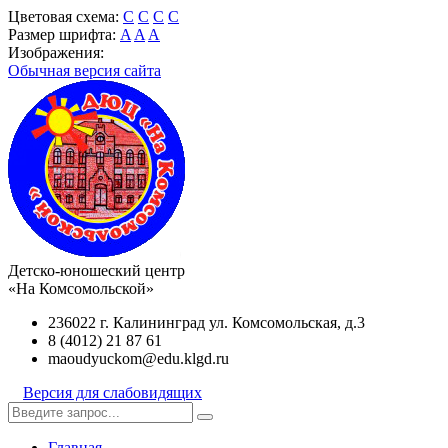
Цветовая схема:
C
C
C
C
Размер шрифта:
A
A
A
Изображения:
Обычная версия сайта
Детско-юношеский центр
«На Комсомольской»
236022 г. Калининград ул. Комсомольская, д.3
8 (4012) 21 87 61
maoudyuckom@edu.klgd.ru
Версия для слабовидящих
Главная