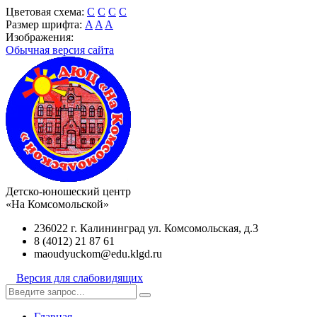
Цветовая схема:
C
C
C
C
Размер шрифта:
A
A
A
Изображения:
Обычная версия сайта
Детско-юношеский центр
«На Комсомольской»
236022 г. Калининград ул. Комсомольская, д.3
8 (4012) 21 87 61
maoudyuckom@edu.klgd.ru
Версия для слабовидящих
Главная