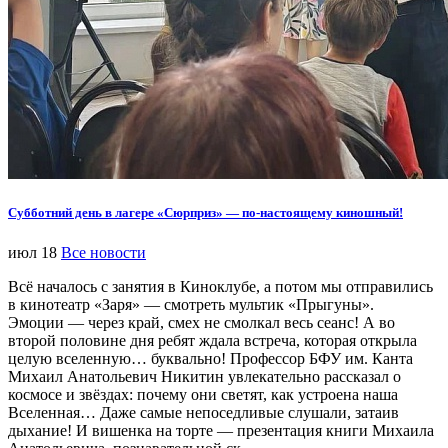
Субботний день в лагере «Сюрприз» — по-настоящему киношный!
июл 18
Все новости
Всё началось с занятия в Киноклубе, а потом мы отправились
в кинотеатр «Заря» — смотреть мультик «Прыгуны».
Эмоции — через край, смех не смолкал весь сеанс! А во
второй половине дня ребят ждала встреча, которая открыла
целую вселенную… буквально! Профессор БФУ им. Канта
Михаил Анатольевич Никитин увлекательно рассказал о
космосе и звёздах: почему они светят, как устроена наша
Вселенная… Даже самые непоседливые слушали, затаив
дыхание! И вишенка на торте — презентация книги Михаила