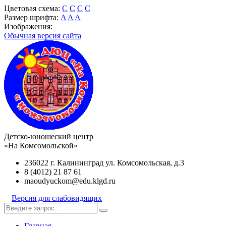
Цветовая схема:
C
C
C
C
Размер шрифта:
A
A
A
Изображения:
Обычная версия сайта
Детско-юношеский центр
«На Комсомольской»
236022 г. Калининград ул. Комсомольская, д.3
8 (4012) 21 87 61
maoudyuckom@edu.klgd.ru
Версия для слабовидящих
Главная