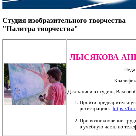
Студия изобразительного творчества
"Палитра творчества"
ЛЫСЯКОВА
АН
Педа
Квалифик
Для записи в студию, Вам нео
Пройти предварительну
регистрацию:
https://f
При возникновении труд
в учебную часть по теле