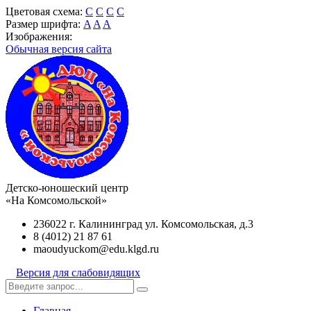
Цветовая схема:
C
C
C
C
Размер шрифта:
A
A
A
Изображения:
Обычная версия сайта
Детско-юношеский центр
«На Комсомольской»
236022 г. Калининград ул. Комсомольская, д.3
8 (4012) 21 87 61
maoudyuckom@edu.klgd.ru
Версия для слабовидящих
Главная