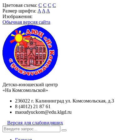
Цветовая схема:
C
C
C
C
Размер шрифта:
A
A
A
Изображения:
Обычная версия сайта
Детско-юношеский центр
«На Комсомольской»
236022 г. Калининград ул. Комсомольская, д.3
8 (4012) 21 87 61
maoudyuckom@edu.klgd.ru
Версия для слабовидящих
Главная