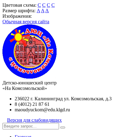
Цветовая схема:
C
C
C
C
Размер шрифта:
A
A
A
Изображения:
Обычная версия сайта
Детско-юношеский центр
«На Комсомольской»
236022 г. Калининград ул. Комсомольская, д.3
8 (4012) 21 87 61
maoudyuckom@edu.klgd.ru
Версия для слабовидящих
Главная